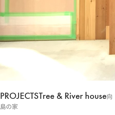
PROJECTS
Tree & River house
向
島の家