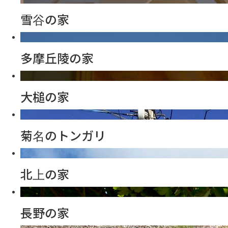
雪谷の家
多摩丘陵の家
大槌の家
菊名のトンガリ
北上の家
長野の家