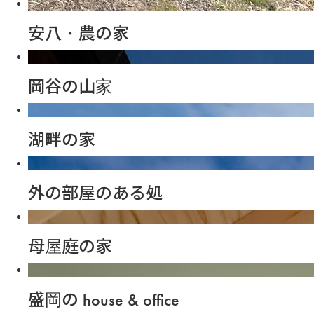
安八・農の家
岡谷の山家
湖畔の家
外の部屋のある処
母屋庭の家
盛岡の house & office