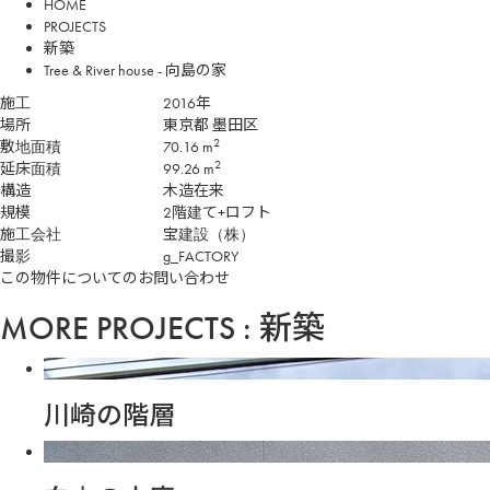
HOME
PROJECTS
新築
Tree & River house - 向島の家
施工
2016年
場所
東京都 墨田区
2
敷地面積
70.16 m
2
延床面積
99.26 m
構造
木造在来
規模
2階建て+ロフト
施工会社
宝建設（株）
撮影
g_FACTORY
この物件についてのお問い合わせ
MORE PROJECTS : 新築
川崎の階層