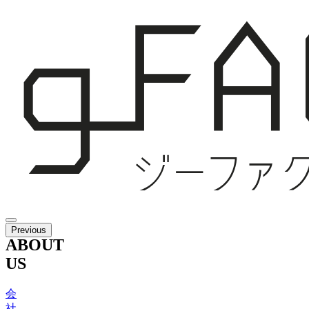
Previous
ABOUT
US
会
社