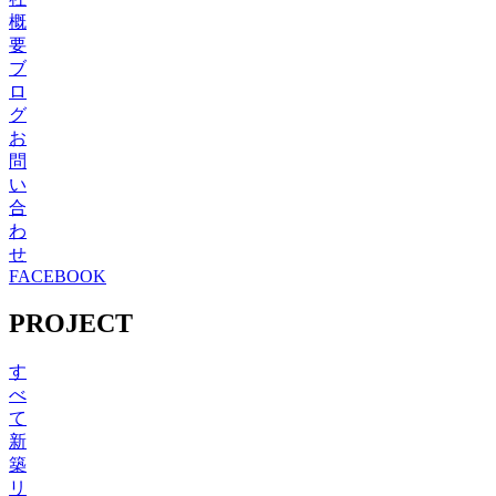
概
要
ブ
ロ
グ
お
問
い
合
わ
せ
FACEBOOK
PROJECT
す
べ
て
新
築
リ