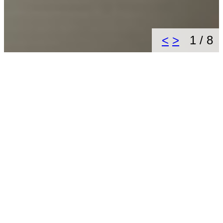
<
>
1
/
8